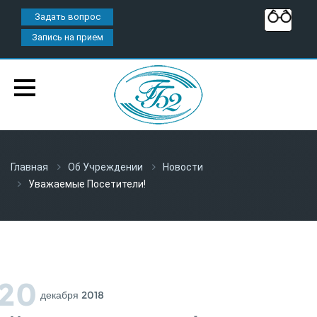
Задать вопрос
Запись на прием
Главная
Об Учреждении
Новости
Уважаемые Посетители!
20
Декабря 2018