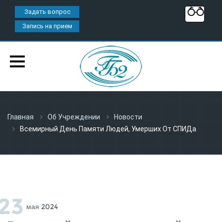
Задать вопрос
Запись на прием
Главная
Об Учреждении
Новости
Всемирный День Памяти Людей, Умерших От СПИДа
23
Мая 2024